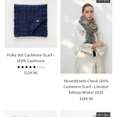
売り切れ
Polka Dot Cashmere Scarf –
100% Cashmere
5.0
(1)
$129.90
Houndstooth Check 100%
Cashmere Scarf - Limited-
Edition Winter 2025
$189.90
売り切れ