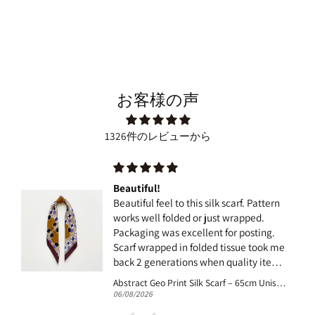
お客様の声
1326件のレビューから
Beautiful packaging, execellent
quality and speedy delivery! Couldnt
ask for more!
e
s
will Square
Fern Fantasy Silk Scarf - 53cm Women's Silk Bandana
23/07/2026