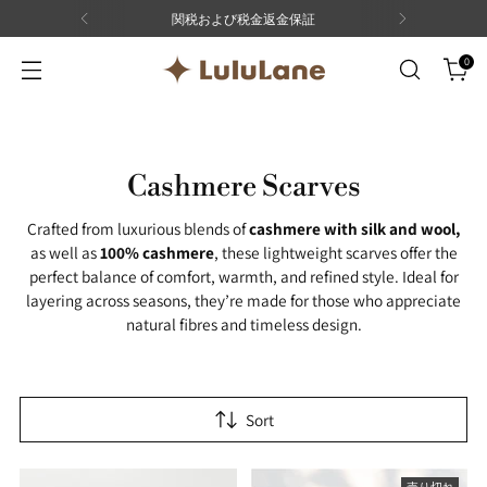
関税および税金返金保証
0
Cashmere Scarves
Crafted from luxurious blends of
cashmere
with silk and wool,
as well as
100% cashmere
, these lightweight scarves offer the
perfect balance of comfort, warmth, and refined style. Ideal for
layering across seasons, they’re made for those who appreciate
natural fibres and timeless design.
Sort