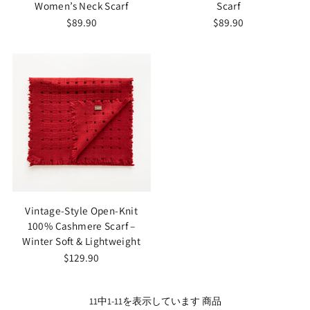
Women’s Neck Scarf
Scarf
$89.90
$89.90
Vintage-Style Open-Knit
100% Cashmere Scarf –
Winter Soft & Lightweight
$129.90
11中1-11を表示しています 商品